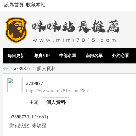
設為首頁
收藏本站
每日更新
尊貴VIP
中部名單
南部名單
外約必看
a739877
個人資料
a739877
https://www.mimi7815.com/?651
Te
›
›
主題
個人資料
a739877
(UID: 651)
郵箱狀態
未驗證