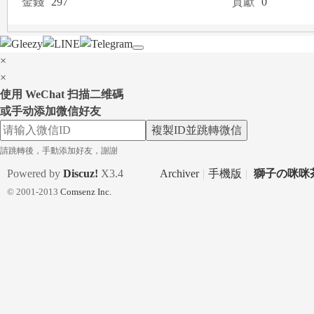
金錢
297
貢獻
0
a
×
×
使用 WeChat 扫描二维碼
或手动添加微信好友
複製ID並跳轉微信
m
請跳轉後，手動添加好友，謝謝
Powered by
Discuz!
X3.4
Archiver
|
手機版
|
獅子の咪咪茶
© 2001-2013
Comsenz Inc.
：