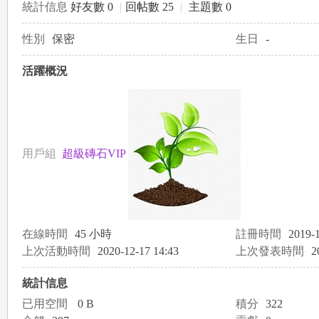
統計信息
好友數 0
|
回帖數 25
|
主題數 0
性別
保密
生日
-
le
活躍概況
用戶組
超級磚石VIP
gr
在線時間
45 小時
註冊時間
2019-1
上次活動時間
2020-12-17 14:43
上次發表時間
2
統計信息
已用空間
0 B
積分
322