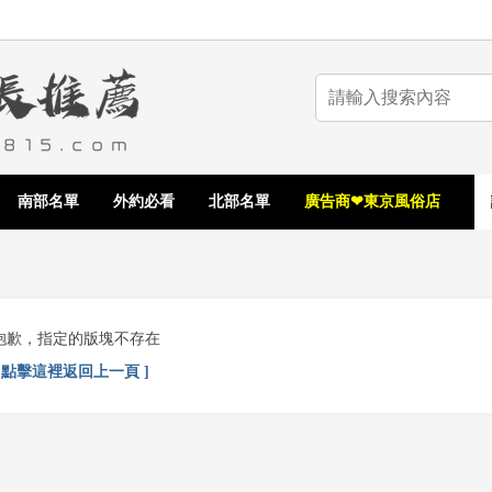
南部名單
外約必看
北部名單
廣告商❤東京風俗店
抱歉，指定的版塊不存在
[ 點擊這裡返回上一頁 ]