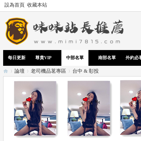
設為首頁
收藏本站
每日更新
尊貴VIP
中部名單
南部名單
外約必
論壇
老司機品茗專區
台中 & 彰投
Te
»
›
›