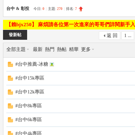
台中 & 彰投
今日:
0
|
主題:
270
|
排名:
7
le
【賴bjx250】 麻煩請各位第一次進來的哥哥們詳閱新手
發新帖
返 回
1 ...
全部主題
最新
熱門
熱帖
精華
更多
#台中推薦-冰糖
#台中15k專區
gr
#台中12k專區
#台中8k專區
#台中6k專區
#台中4k專區