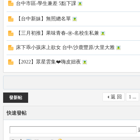
台中市區-學生兼差 5點下課
【台中新妹】無照總名單
【三月初推】果味青春-㊝-名校生私兼
床下乖小孩床上欲女 台中/沙鹿豐原/大里大雅
mi
【2022】眾星雲集❤️嗨皮妞夜
返 回
1 ...
發新帖
快速發帖
mi