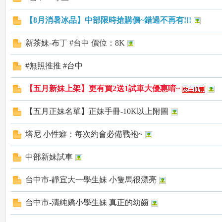
a
【8月消暑冰品】中部限時搶購價~錯過不再有!!!
新茶妹-布丁 #台中 價位：8K
#無照推推 #台中
【五月新妹上架】更有買2送1試車大優惠唷~
m
【五月正妹名單】正妹手冊-10K以上附圖
塔尼 小性癖：每次約會必備戰袍~
中部新妹試車
台中市-靜宜大一學生妹 小隻馬很漂亮
台中市-清純嬌小學生妹 真正的幼齒
：