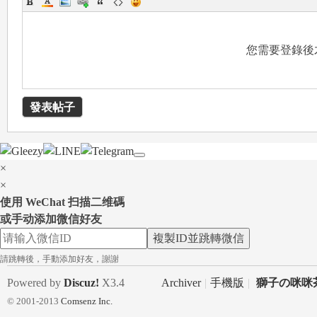
您需要登錄後
78
發表帖子
×
×
使用 WeChat 扫描二维碼
或手动添加微信好友
15
複製ID並跳轉微信
請跳轉後，手動添加好友，謝謝
Powered by
Discuz!
X3.4
Archiver
|
手機版
|
獅子の咪咪茶
© 2001-2013
Comsenz Inc.