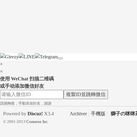
le
×
×
使用 WeChat 扫描二维碼
gr
或手动添加微信好友
複製ID並跳轉微信
請跳轉後，手動添加好友，謝謝
Powered by
Discuz!
X3.4
Archiver
|
手機版
|
獅子の咪咪茶
© 2001-2013
Comsenz Inc.