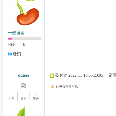
一般遊客
78
積分
6
發消
息
dinees
發表於 2022-11-10 05:23:05
|
顯
此帖僅作者可見
15
0
3
12
主題
回帖
積分