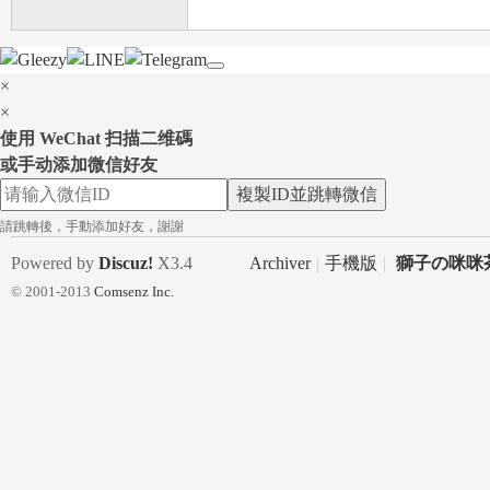
×
×
使用 WeChat 扫描二维碼
或手动添加微信好友
型
複製ID並跳轉微信
請跳轉後，手動添加好友，謝謝
Powered by
Discuz!
X3.4
Archiver
|
手機版
|
獅子の咪咪茶
© 2001-2013
Comsenz Inc.
眾