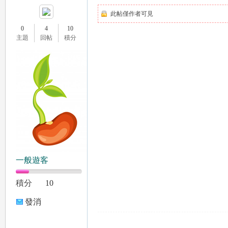
此帖僅作者可見
0
4
10
主題
回帖
積分
租
一般遊客
積分
10
中
發消
息