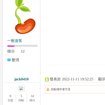
台
一般遊客
積分
12
發消
息
灣
jack0410
發表於 2022-11-11 19:52:25
|
顯
此帖僅作者可見
0
5
14
主題
回帖
積分