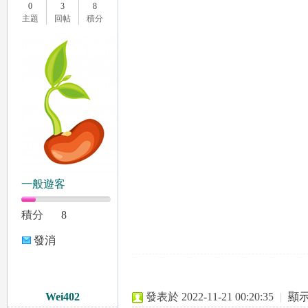
0
3
8
女
主題
回帖
積分
友
一般遊客
積分
8
發消
息
出
Wei402
發表於 2022-11-21 00:20:35
|
顯