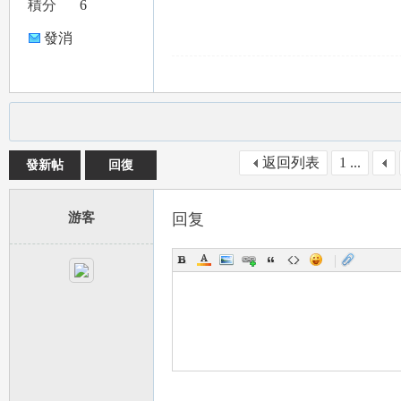
積分
6
炮
發消
息
返回列表
1 ...
發新帖
回復
，
游客
回复
|
類