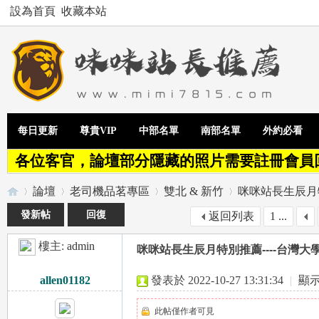
設為首頁
收藏本站
每日更新
尊貴VIP
中部名單
南部名單
外約必看
各位客官，論壇部分隱藏的照片需要註冊會員
論壇
老司機品茗專區
雙北 & 新竹
咪咪站長生辰月特
發新帖
回復
返回列表
1 ...
樓主:
admin
咪咪站長生辰月特別推薦----台灣
Te
»
›
›
›
allen01182
發表於 2022-10-27 13:31:34
|
顯
此帖僅作者可見