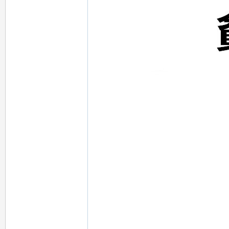
：
mi
mi