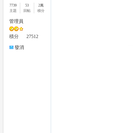
7739
53
2萬
主題
回帖
積分
管理員
le
積分
27512
發消
息
gr