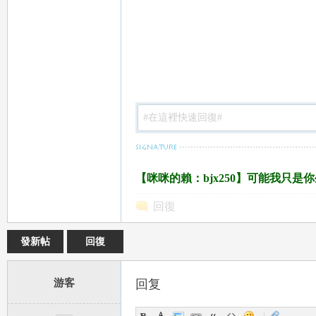
是
【咪咪的賴：bjx250】可能我只
回復
發新帖
回復
精
游客
回复