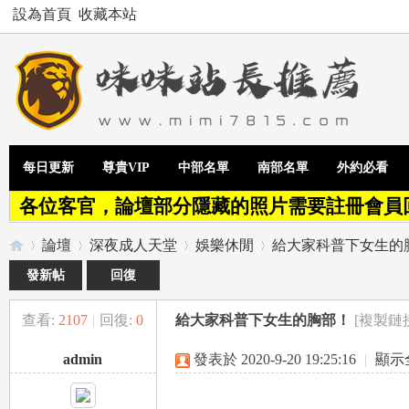
設為首頁
收藏本站
每日更新
尊貴VIP
中部名單
南部名單
外約必看
各位客官，論壇部分隱藏的照片需要註冊會員
論壇
深夜成人天堂
娛樂休閒
給大家科普下女生的
發新帖
回復
查看:
2107
|
回復:
0
給大家科普下女生的胸部！
[複製鏈
Te
»
›
›
›
admin
發表於 2020-9-20 19:25:16
|
顯示