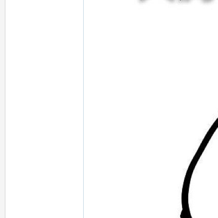
女
友
出