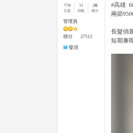
#高雄 6
7739
53
2萬
主題
回帖
積分
兩節950
管理員
長髮俏麗
le
積分
27512
短期兼
發消
息
gr