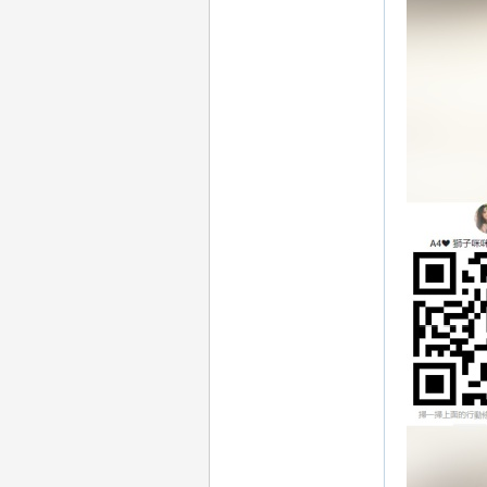
：
mi
mi