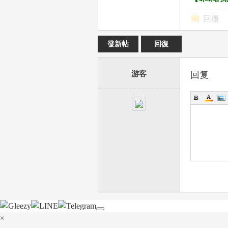
回復
發新帖
回復
台
游客
回复
灣
×