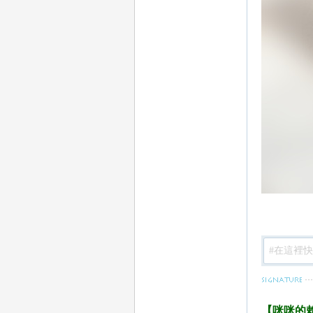
78
15
【咪咪的賴