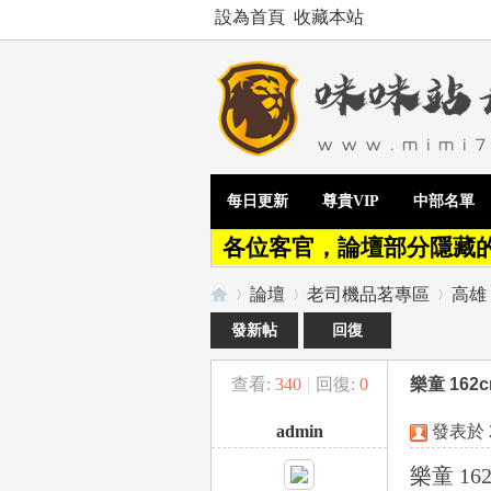
設為首頁
收藏本站
每日更新
尊貴VIP
中部名單
各位客官，論壇部分隱藏
論壇
老司機品茗專區
高雄 
發新帖
回復
查看:
340
|
回復:
0
樂童 162c
Te
»
›
›
admin
發表於 20
樂童 162