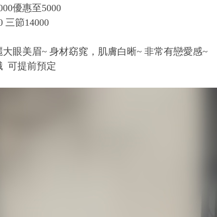
000優惠至5000
0 三節14000
大眼美眉~ 身材窈窕，肌膚白晰~ 非常有戀愛感~
職 可提前預定