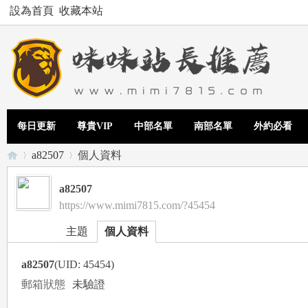
設為首頁
收藏本站
每日更新
尊貴VIP
中部名單
南部名單
外約必看
a82507
個人資料
a82507
https://www.mimi7815.com/?45454
Te
›
›
主題
個人資料
a82507
(UID: 45454)
郵箱狀態
未驗證