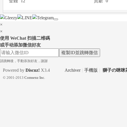
金錢
12
貢獻
0
a
×
×
使用 WeChat 扫描二维碼
或手动添加微信好友
複製ID並跳轉微信
m
請跳轉後，手動添加好友，謝謝
Powered by
Discuz!
X3.4
Archiver
|
手機版
|
獅子の咪咪茶
© 2001-2013
Comsenz Inc.
：