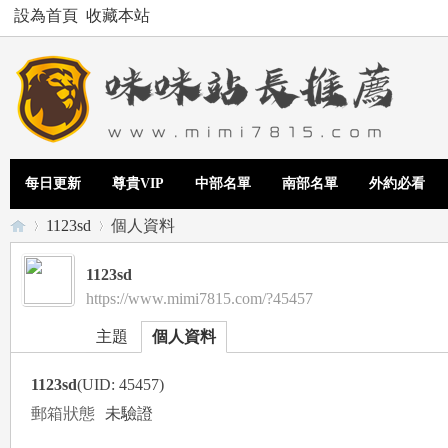
設為首頁
收藏本站
每日更新
尊貴VIP
中部名單
南部名單
外約必看
1123sd
個人資料
1123sd
https://www.mimi7815.com/?45457
Te
›
›
主題
個人資料
1123sd
(UID: 45457)
郵箱狀態
未驗證