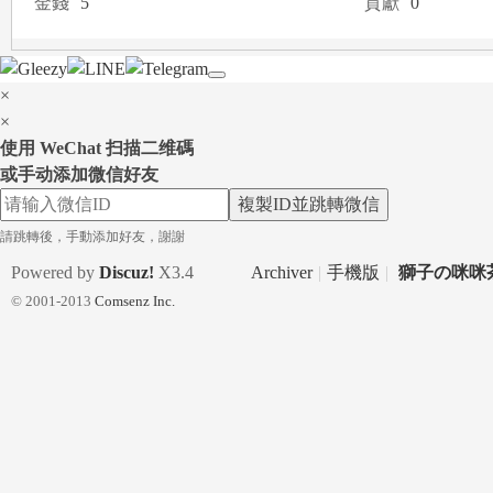
金錢
5
貢獻
0
a
×
×
使用 WeChat 扫描二维碼
或手动添加微信好友
複製ID並跳轉微信
m
請跳轉後，手動添加好友，謝謝
Powered by
Discuz!
X3.4
Archiver
|
手機版
|
獅子の咪咪茶
© 2001-2013
Comsenz Inc.
：