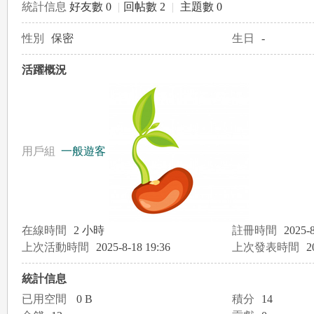
統計信息
好友數 0
|
回帖數 2
|
主題數 0
性別
保密
生日
-
le
活躍概況
用戶組
一般遊客
gr
在線時間
2 小時
註冊時間
2025-8
上次活動時間
2025-8-18 19:36
上次發表時間
2
統計信息
已用空間
0 B
積分
14