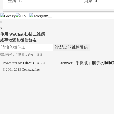
金錢
12
貢獻
0
a
×
×
使用 WeChat 扫描二维碼
或手动添加微信好友
複製ID並跳轉微信
m
請跳轉後，手動添加好友，謝謝
Powered by
Discuz!
X3.4
Archiver
|
手機版
|
獅子の咪咪茶
© 2001-2013
Comsenz Inc.
：