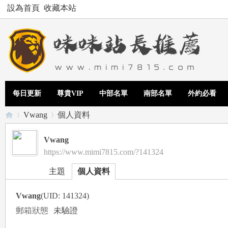
設為首頁
收藏本站
每日更新
尊貴VIP
中部名單
南部名單
外約必看
Vwang
個人資料
Vwang
https://www.mimi7815.com/?141324
Te
›
›
主題
個人資料
Vwang
(UID: 141324)
郵箱狀態
未驗證