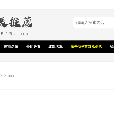
南部名單
外約必看
北部名單
廣告商❤東京風俗店
論
/?121004