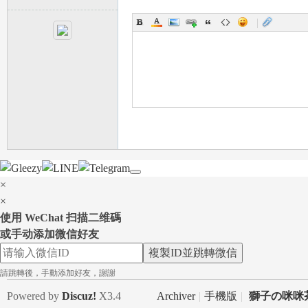
|
，
×
×
使用 WeChat 扫描二维碼
可
或手动添加微信好友
複製ID並跳轉微信
請跳轉後，手動添加好友，謝謝
Powered by
Discuz!
X3.4
Archiver
|
手機版
|
獅子の咪咪茶