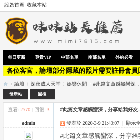
設為首頁
收藏本站
每日更新
尊貴VIP
中部名單
南部名單
外約必看
各位客官，論壇部分隱藏的照片需要註冊會員
論壇
深夜成人天堂
娛樂休閒
#此篇文章感觸蠻深，
發新帖
回復
查看:
2570
|
回復:
3
#此篇文章感觸蠻深，分享給我好友.
Te
»
›
›
›
admin
發表於 2020-3-9 21:43:07
|
顯示
#此篇文章感觸蠻深，分享給我