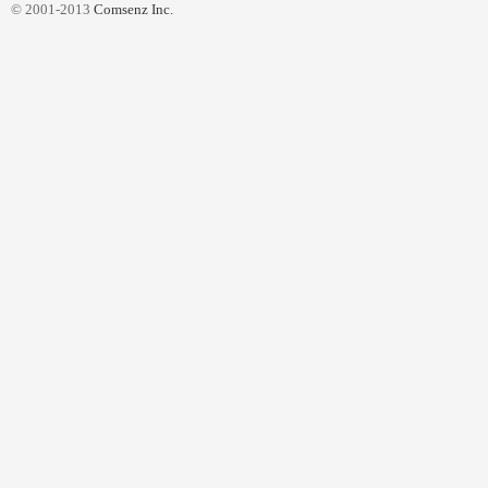
© 2001-2013
Comsenz Inc.
聊
可