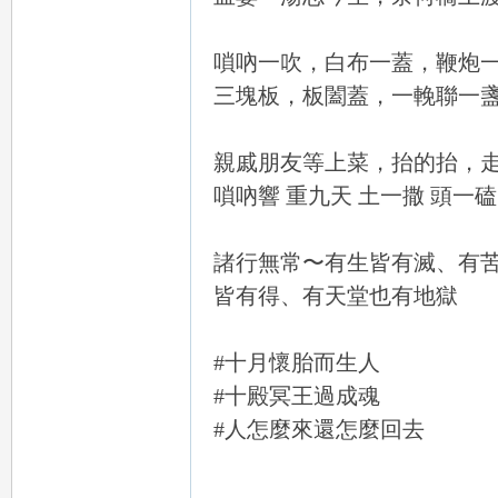
嗩吶一吹，白布一蓋，鞭炮
一
三塊板，板闔蓋，一輓聯一
親戚朋友等上菜，抬的抬，
嗩吶響 重九天 土一撒 頭一
諸行無常〜有生皆有滅、有
皆有得、有天堂也有地獄
日
#十月懷胎而生人
#十殿冥王過成魂
#人怎麼來還怎麼回去