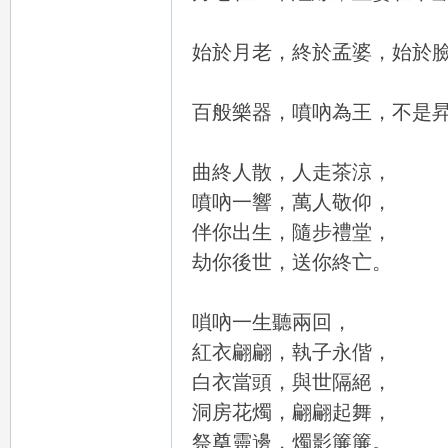
始於月老，終於孟婆，始於
百般樂器，噴吶為王，不是
78
曲終人散，人走茶涼，
噴吶一響，萬人敬仰，
伴你出生，隨步禮堂，
劫你後世，送你終亡。
嗩吶一生聽兩回，
紅衣翩翩，執子永偕，
15
白衣當頭，與世隔絕，
洞房花燭，翩翩起舞，
祭奠靈邊，燭影簾簾。