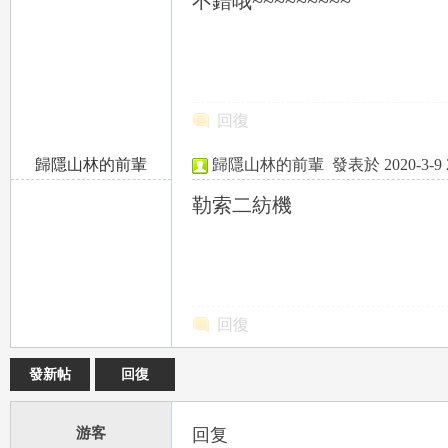
不錯哦~~~~~~~~~
回復
歸隱山林的前輩
歸隱山林的前輩
發表於 2020-3-9 2
租
47.244.198.x:60384
勒索二紡機
回復
中
發新帖
回復
游客
回复