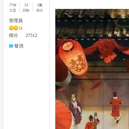
7739
53
2萬
主題
回帖
積分
管理員
le
積分
27512
發消
息
gr