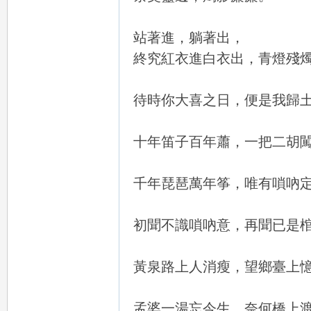
站著進，躺著出，
終究紅衣進白衣出，青燈殘
台
待時你大喜之日，便是我歸
十年笛子百年蕭，一把二胡
千年琵琶萬年筝，唯有嗩吶
灣
初聞不識嗩吶意，再聞已是
黃泉路上人消瘦，望鄉臺上
孟婆一湯忘今生，奈何橋上